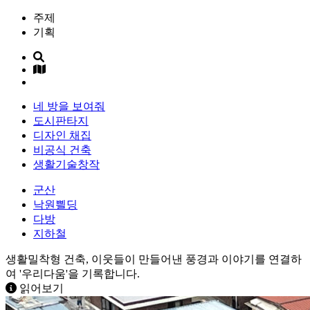
주제
기획
네 방을 보여줘
도시판타지
디자인 채집
비공식 건축
생활기술창작
군산
낙원쁼딩
다방
지하철
생활밀착형 건축, 이웃들이 만들어낸 풍경과 이야기를 연결하
여 '우리다움'을 기록합니다.
읽어보기