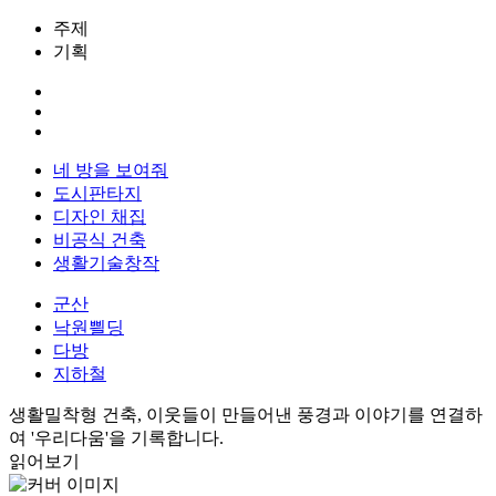
주제
기획
네 방을 보여줘
도시판타지
디자인 채집
비공식 건축
생활기술창작
군산
낙원쁼딩
다방
지하철
생활밀착형 건축, 이웃들이 만들어낸 풍경과 이야기를 연결하
여 '우리다움'을 기록합니다.
읽어보기