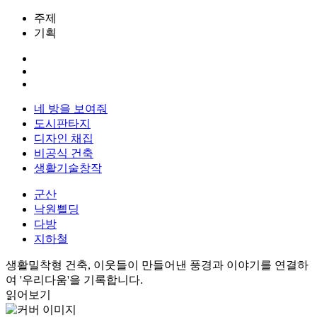
주제
기획
네 방을 보여줘
도시판타지
디자인 채집
비공식 건축
생활기술창작
군산
낙원쁼딩
다방
지하철
생활밀착형 건축, 이웃들이 만들어낸 풍경과 이야기를 연결하
여 '우리다움'을 기록합니다.
읽어보기