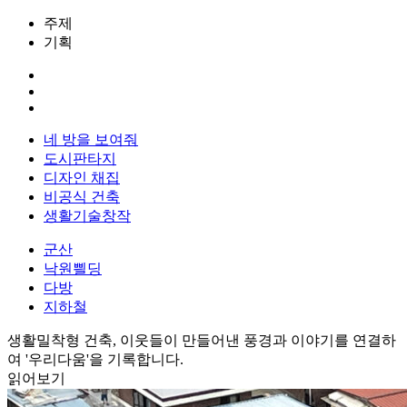
주제
기획
네 방을 보여줘
도시판타지
디자인 채집
비공식 건축
생활기술창작
군산
낙원쁼딩
다방
지하철
생활밀착형 건축, 이웃들이 만들어낸 풍경과 이야기를 연결하
여 '우리다움'을 기록합니다.
읽어보기