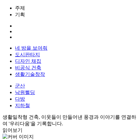
주제
기획
네 방을 보여줘
도시판타지
디자인 채집
비공식 건축
생활기술창작
군산
낙원쁼딩
다방
지하철
생활밀착형 건축, 이웃들이 만들어낸 풍경과 이야기를 연결하
여 '우리다움'을 기록합니다.
읽어보기