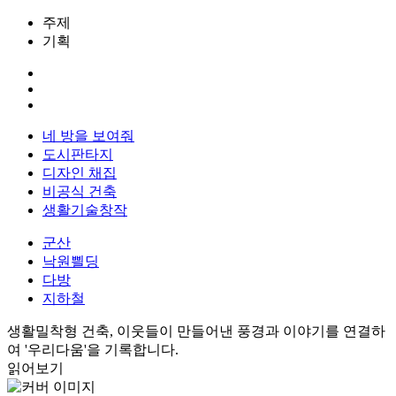
주제
기획
네 방을 보여줘
도시판타지
디자인 채집
비공식 건축
생활기술창작
군산
낙원쁼딩
다방
지하철
생활밀착형 건축, 이웃들이 만들어낸 풍경과 이야기를 연결하
여 '우리다움'을 기록합니다.
읽어보기