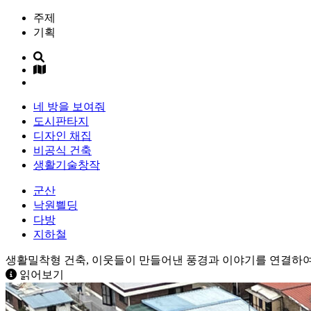
주제
기획
네 방을 보여줘
도시판타지
디자인 채집
비공식 건축
생활기술창작
군산
낙원쁼딩
다방
지하철
생활밀착형 건축, 이웃들이 만들어낸 풍경과 이야기를 연결하여
읽어보기