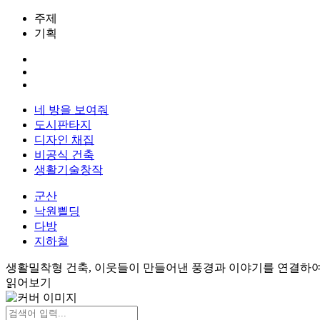
주제
기획
네 방을 보여줘
도시판타지
디자인 채집
비공식 건축
생활기술창작
군산
낙원쁼딩
다방
지하철
생활밀착형 건축, 이웃들이 만들어낸 풍경과 이야기를 연결하여
읽어보기