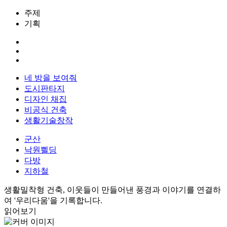
주제
기획
네 방을 보여줘
도시판타지
디자인 채집
비공식 건축
생활기술창작
군산
낙원쁼딩
다방
지하철
생활밀착형 건축, 이웃들이 만들어낸 풍경과 이야기를 연결하
여 '우리다움'을 기록합니다.
읽어보기