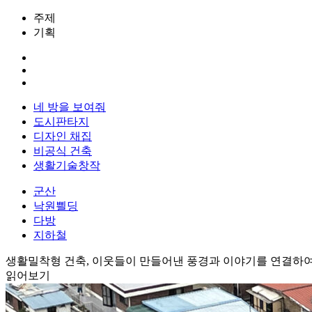
주제
기획
네 방을 보여줘
도시판타지
디자인 채집
비공식 건축
생활기술창작
군산
낙원쁼딩
다방
지하철
생활밀착형 건축, 이웃들이 만들어낸 풍경과 이야기를 연결하여
읽어보기