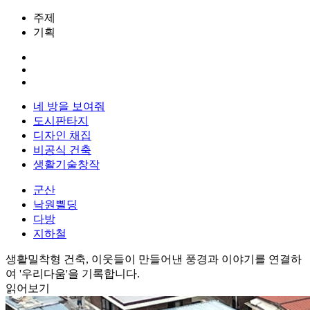
주제
기획
네 방을 보여줘
도시판타지
디자인 채집
비공식 건축
생활기술창작
군산
낙원쁼딩
다방
지하철
생활밀착형 건축, 이웃들이 만들어낸 풍경과 이야기를 연결하
여 '우리다움'을 기록합니다.
읽어보기