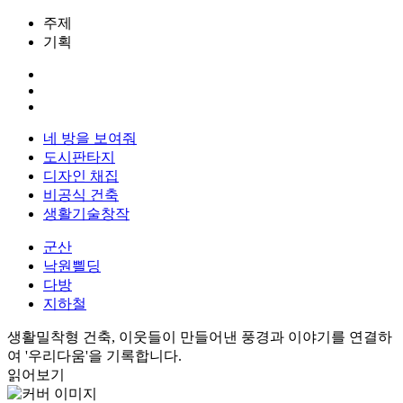
주제
기획
네 방을 보여줘
도시판타지
디자인 채집
비공식 건축
생활기술창작
군산
낙원쁼딩
다방
지하철
생활밀착형 건축, 이웃들이 만들어낸 풍경과 이야기를 연결하
여 '우리다움'을 기록합니다.
읽어보기