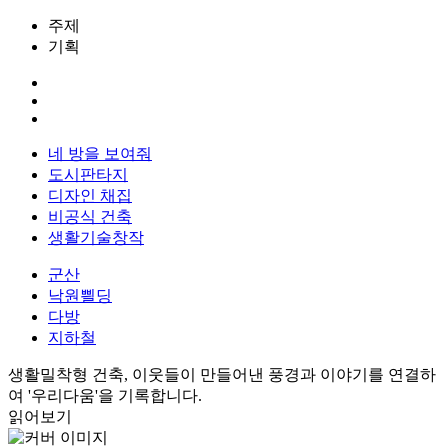
주제
기획
네 방을 보여줘
도시판타지
디자인 채집
비공식 건축
생활기술창작
군산
낙원쁼딩
다방
지하철
생활밀착형 건축, 이웃들이 만들어낸 풍경과 이야기를 연결하
여 '우리다움'을 기록합니다.
읽어보기