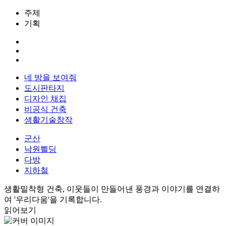
주제
기획
네 방을 보여줘
도시판타지
디자인 채집
비공식 건축
생활기술창작
군산
낙원쁼딩
다방
지하철
생활밀착형 건축, 이웃들이 만들어낸 풍경과 이야기를 연결하
여 '우리다움'을 기록합니다.
읽어보기