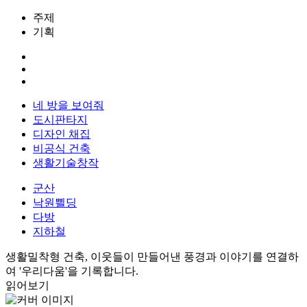
주제
기획
네 방을 보여줘
도시판타지
디자인 채집
비공식 건축
생활기술창작
군산
낙원쁼딩
다방
지하철
생활밀착형 건축, 이웃들이 만들어낸 풍경과 이야기를 연결하
여 '우리다움'을 기록합니다.
읽어보기