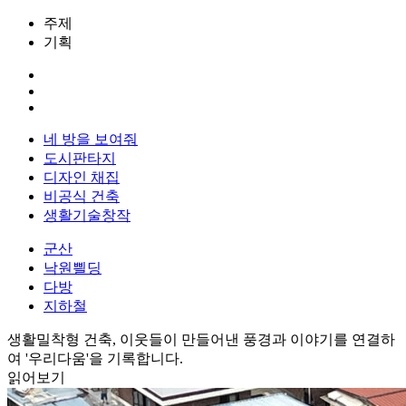
주제
기획
네 방을 보여줘
도시판타지
디자인 채집
비공식 건축
생활기술창작
군산
낙원쁼딩
다방
지하철
생활밀착형 건축, 이웃들이 만들어낸 풍경과 이야기를 연결하
여 '우리다움'을 기록합니다.
읽어보기