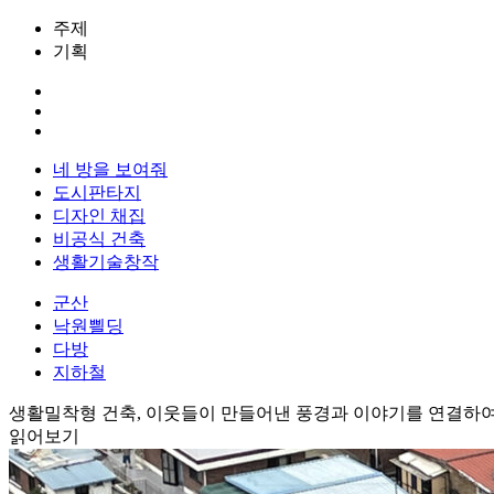
주제
기획
네 방을 보여줘
도시판타지
디자인 채집
비공식 건축
생활기술창작
군산
낙원쁼딩
다방
지하철
생활밀착형 건축, 이웃들이 만들어낸 풍경과 이야기를 연결하여
읽어보기