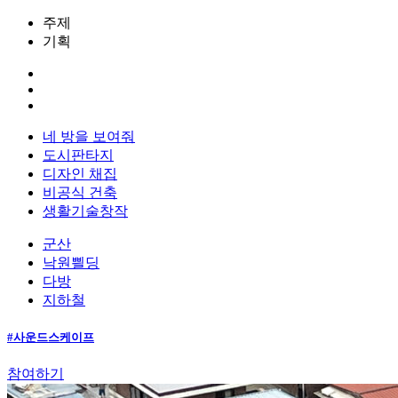
주제
기획
네 방을 보여줘
도시판타지
디자인 채집
비공식 건축
생활기술창작
군산
낙원쁼딩
다방
지하철
#사운드스케이프
참여하기